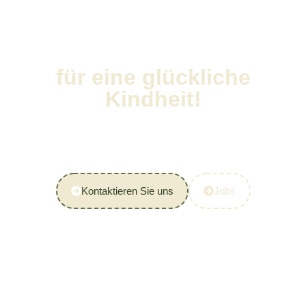
Zurück zur Natur
für eine glückliche
Kindheit!
Entdecken Sie unseren Kindergarten, wo Kinder in einem
natürlichen Umfeld ihre Talente frei entfalten können.
Jetzt mehr erfahren und Termin vereinbaren!
Kontaktieren Sie uns
Jobs